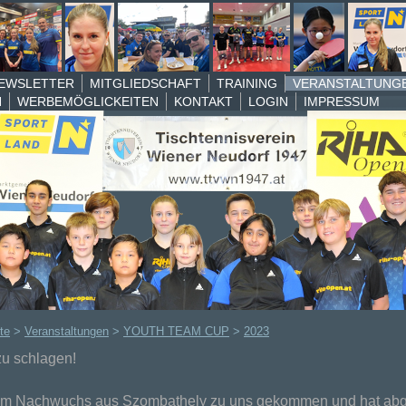
EWSLETTER
MITGLIEDSCHAFT
TRAINING
VERANSTALTUNG
N
WERBEMÖGLICKEITEN
KONTAKT
LOGIN
IMPRESSUM
te
>
Veranstaltungen
>
YOUTH TEAM CUP
>
2023
zu schlagen!
inem Nachwuchs aus Szombathely zu uns gekommen und hat abg