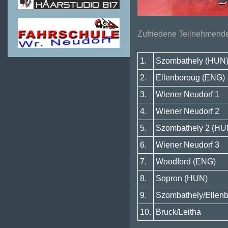
Zufriedene Teilnehmende
1.
Szombathely (HUN
2.
Ellenboroug (ENG)
3.
Wiener Neudorf 1
4.
Wiener Neudorf 2
5.
Szombathely 2 (HU
6.
Wiener Neudorf 3
7.
Woodford (ENG)
8.
Sopron (HUN)
9.
Szombathely/Ellen
10.
Bruck/Leitha