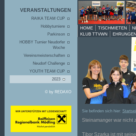
VERANSTALTUNGEN
RAIKA TEAM CUP
Hobbyturniere
HOME
TISCHMIETEN
N
KLUB TTVWN
EHRUNGE
Parkinson
HOBBY Turnier Neudorfer
Woche
Vereinsmeisterschaften
Neudorf Challenge
YOUTH TEAM CUP
2023
© by
REDAXO
Sie befinden sich hier:
Startsei
Steinamanger war nicht 
Tibor Szarka ist mit se