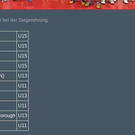
 bei der Siegerehrung.
)
U15
U15
U15
U15
N)
U13
U11
U13
U11
borough
U13
U11