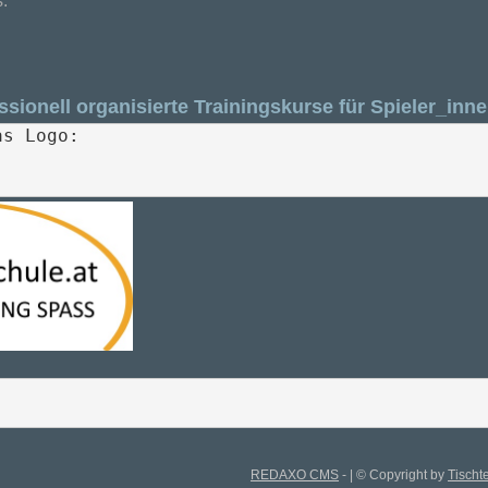
.
ssionell organisierte Trainingskurse für Spieler_inne
as Logo:
REDAXO CMS
- | © Copyright by
Tischt