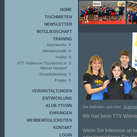
HOME
TISCHMIETEN
NEWSLETTER
MITGLIEDSCHAFT
TRAINING
Nachwuchs
Meisterschafts
Hobby
PTT- Parkinson Tischtennis in
Wiener Neudorf
Gruppentraining
Fragen
VERANSTALTUNGEN
ENTWICKLUNG
KLUB TTVWN
Sie befinden sich hier:
Startsei
EHRUNGEN
Wir hier beim TTV Wiener
WERBEMÖGLICKEITEN
KONTAKT
Wenn Sie Interesse an b
LOGIN